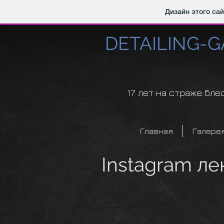
Дизайн этого са
DETAILING-G
17
лет на страже бле
Главная
Галере
Instagram ле