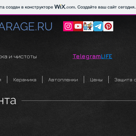
йта создан в конструкторе
.com
. Создайте ваш сайт сегодня.
ARAGE​.RU
ска и чистоты
Telegram
LIFE
я
Керамика
Автопленки
Цены
Защита 
нта